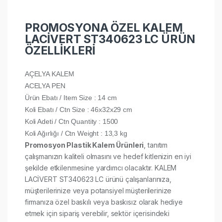
PROMOSYONA ÖZEL KALEM
LACİVERT ST340623 LC ÜRÜN
ÖZELLİKLERİ
AÇELYA KALEM
ACELYA PEN
Ürün Ebatı / Item Size : 14 cm
Koli Ebatı / Ctn Size : 46x32x29 cm
Koli Adeti / Ctn Quantity : 1500
Koli Ağırlığı / Ctn Weight : 13,3 kg
Promosyon Plastik Kalem Ürünleri
, tanıtım
çalışmanızın kaliteli olmasını ve hedef kitlenizin en iyi
şekilde etkilenmesine yardımcı olacaktır. KALEM
LACİVERT ST340623 LC ürünü çalışanlarınıza,
müşterilerinize veya potansiyel müşterilerinize
firmanıza özel baskılı veya baskısız olarak hediye
etmek için sipariş verebilir, sektör içerisindeki