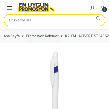
Skip
Skip
to
to
0
navigation
content
Ara:
Ana Sayfa
Promosyon Kalemler
KALEM LACİVERT ST34062