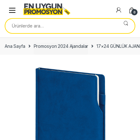
Skip
Skip
to
to
0
navigation
content
Ara:
Ana Sayfa
Promosyon 2024 Ajandalar
17×24 GÜNLÜK AJAN