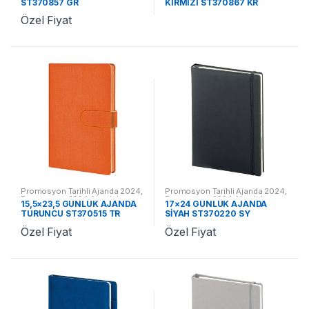
ST370857 GR
KIRMIZI ST370867 KR
Özel Fiyat
Promosyon Tarihli Ajanda 2024
,
Promosyon Tarihli Ajanda 2024
,
Promosyon 2024 Ajandalar
Promosyon 2024 Ajandalar
15,5×23,5 GÜNLÜK AJANDA
17×24 GÜNLÜK AJANDA
TURUNCU ST370515 TR
SİYAH ST370220 SY
Özel Fiyat
Özel Fiyat