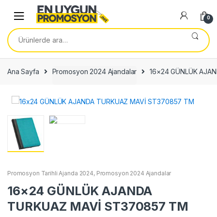
Skip
Skip
to
to
0
navigation
content
Ara:
Ana Sayfa
Promosyon 2024 Ajandalar
16×24 GÜNLÜK AJA
Promosyon Tarihli Ajanda 2024
,
Promosyon 2024 Ajandalar
16×24 GÜNLÜK AJANDA
TURKUAZ MAVİ ST370857 TM