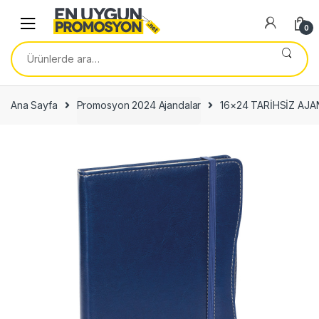
Skip
Skip
to
to
0
navigation
content
Ara:
Ana Sayfa
Promosyon 2024 Ajandalar
16×24 TARİHSİZ AJ