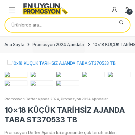
Skip
Skip
to
to
0
navigation
content
Ara:
Ana Sayfa
Promosyon 2024 Ajandalar
10×18 KÜÇÜK TARİH
Promosyon Defter Ajanda 2024
,
Promosyon 2024 Ajandalar
10×18 KÜÇÜK TARİHSİZ AJANDA
TABA ST370533 TB
Promosyon Defter Ajanda kategorisinde çok tercih edilen