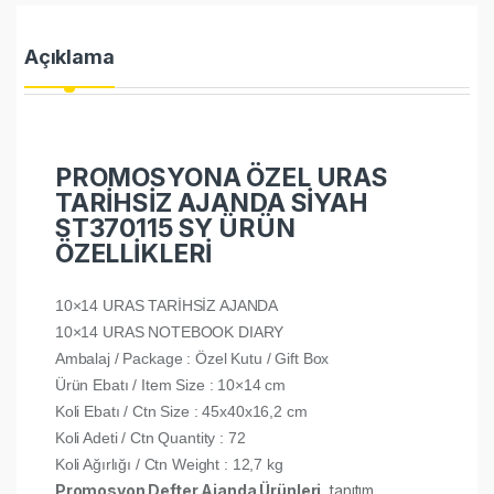
Açıklama
PROMOSYONA ÖZEL URAS
TARİHSİZ AJANDA SİYAH
ST370115 SY ÜRÜN
ÖZELLİKLERİ
10×14 URAS TARİHSİZ AJANDA
10×14 URAS NOTEBOOK DIARY
Ambalaj / Package : Özel Kutu / Gift Box
Ürün Ebatı / Item Size : 10×14 cm
Koli Ebatı / Ctn Size : 45x40x16,2 cm
Koli Adeti / Ctn Quantity : 72
Koli Ağırlığı / Ctn Weight : 12,7 kg
Promosyon Defter Ajanda Ürünleri
, tanıtım