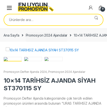
Skip
Skip
to
to
0
navigation
content
Ara:
Ana Sayfa
Promosyon 2024 Ajandalar
10×14 TARİHSİZ AJA
Promosyon Defter Ajanda 2024
,
Promosyon 2024 Ajandalar
10×14 TARİHSİZ AJANDA SİYAH
ST370115 SY
Promosyon Defter Ajanda kategorisinde çok tercih edilen
promosyon ürünleri arasında bulunan “URAS TARİHSİZ AJANDA