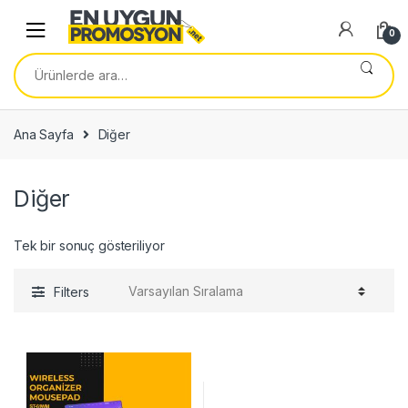
Skip
Skip
to
to
0
navigation
content
Ara:
Ana Sayfa
Diğer
Diğer
Tek bir sonuç gösteriliyor
Filters