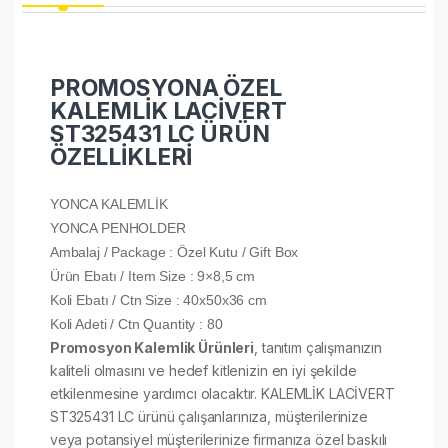
PROMOSYONA ÖZEL
KALEMLİK LACİVERT
ST325431 LC ÜRÜN
ÖZELLİKLERİ
YONCA KALEMLİK
YONCA PENHOLDER
Ambalaj / Package : Özel Kutu / Gift Box
Ürün Ebatı / Item Size : 9×8,5 cm
Koli Ebatı / Ctn Size : 40x50x36 cm
Koli Adeti / Ctn Quantity : 80
Promosyon Kalemlik Ürünleri
, tanıtım çalışmanızın
kaliteli olmasını ve hedef kitlenizin en iyi şekilde
etkilenmesine yardımcı olacaktır. KALEMLİK LACİVERT
ST325431 LC ürünü çalışanlarınıza, müşterilerinize
veya potansiyel müşterilerinize firmanıza özel baskılı