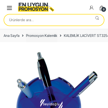
Skip
Skip
to
to
0
navigation
content
Ara:
Ana Sayfa
Promosyon Kalemlik
KALEMLİK LACİVERT ST325