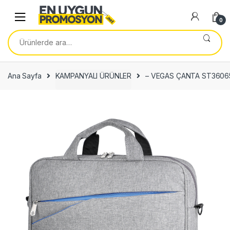
Skip
Skip
to
to
0
navigation
content
Ara:
Ana Sayfa
KAMPANYALI ÜRÜNLER
– VEGAS ÇANTA ST3606