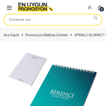
Skip
Skip
to
to
0
navigation
content
Ara:
Ana Sayfa
Promosyon Matbaa Ürünleri
SPİRALLİ BLOKNOT