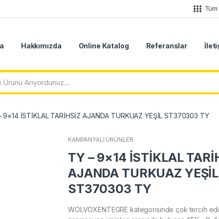
Tüm 
a
Hakkımızda
Online Katalog
Referanslar
İlet
– 9×14 İSTİKLAL TARİHSİZ AJANDA TURKUAZ YEŞİL ST370303 TY
KAMPANYALI ÜRÜNLER
TY – 9×14 İSTİKLAL TARİ
AJANDA TURKUAZ YEŞİL
ST370303 TY
WOLVOXENTEGRE kategorisinde çok tercih edi