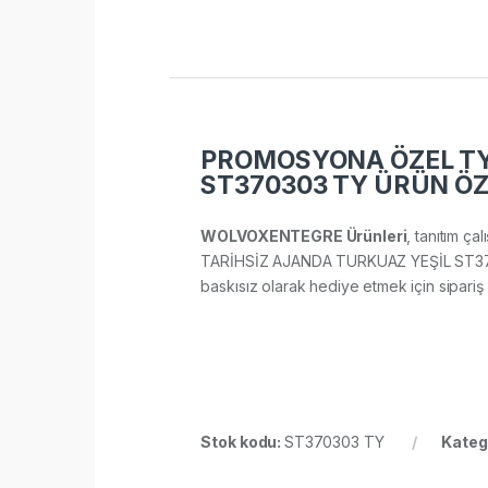
PROMOSYONA ÖZEL TY 
ST370303 TY ÜRÜN ÖZ
WOLVOXENTEGRE Ürünleri
, tanıtım ça
TARİHSİZ AJANDA TURKUAZ YEŞİL ST370303 
baskısız olarak hediye etmek için sipariş ve
Stok kodu:
ST370303 TY
Kateg