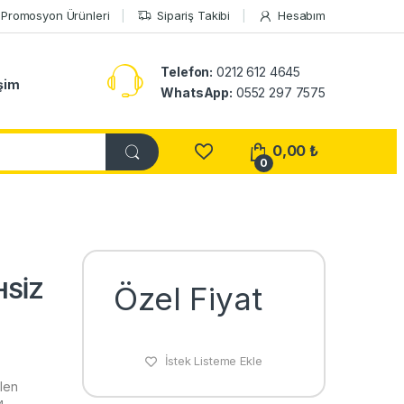
Promosyon Ürünleri
Sipariş Takibi
Hesabım
Telefon:
0212 612 4645
işim
WhatsApp:
0552 297 7575
0,00
₺
0
HSİZ
Özel Fiyat
İstek Listeme Ekle
len