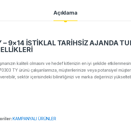
Açıklama
– 9×14 İSTİKLAL TARİHSİZ AJANDA TU
ELLİKLERİ
lışmanızın kaliteli olmasını ve hedef kitlenizin en iyi şekilde etkilenme
TY ürünü çalışanlarınıza, müşterilerinize veya potansiyel müşterile
rebilir, sektör içerisindeki bilinirliğinizi ve marka değerinizi yükseltebi
oriler:
KAMPANYALI ÜRÜNLER