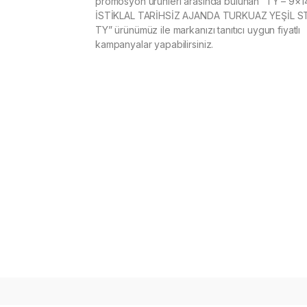
promosyon ürünleri arasında bulunan “TY – 9×1
İSTİKLAL TARİHSİZ AJANDA TURKUAZ YEŞİL 
TY” ürünümüz ile markanızı tanıtıcı uygun fiyatlı
kampanyalar yapabilirsiniz.