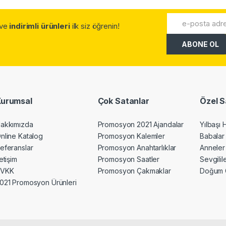
.ve
indirimli ürünleri
ilk siz öğrenin!
Kurumsal
Çok Satanlar
Özel S
akkımızda
Promosyon 2021 Ajandalar
Yılbaşı 
nline Katalog
Promosyon Kalemler
Babalar
eferanslar
Promosyon Anahtarlıklar
Anneler
letişim
Promosyon Saatler
Sevgili
KVKK
Promosyon Çakmaklar
Doğum 
021 Promosyon Ürünleri