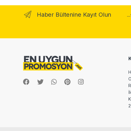
Haber Bültenine Kayıt Olun
..
H
O
R
İ
2