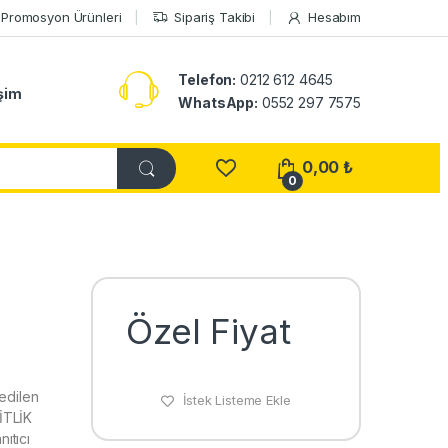
Promosyon Ürünleri
Sipariş Takibi
Hesabım
Telefon:
0212 612 4645
işim
WhatsApp:
0552 297 7575
0,00
₺
0
Özel Fiyat
edilen
İstek Listeme Ekle
İTLİK
ıtıcı