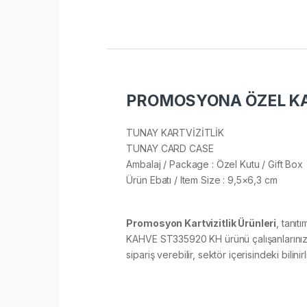
PROMOSYONA ÖZEL KAR
TUNAY KARTVİZİTLİK
TUNAY CARD CASE
Ambalaj / Package : Özel Kutu / Gift Box
Ürün Ebatı / Item Size : 9,5×6,3 cm​
Promosyon Kartvizitlik Ürünleri
, tanıt
KAHVE ST335920 KH ürünü çalışanlarınıza,
sipariş verebilir, sektör içerisindeki bilini