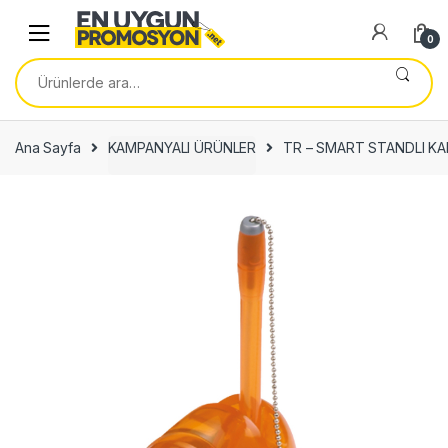
Skip
Skip
to
to
0
navigation
content
Ara:
Ana Sayfa
KAMPANYALI ÜRÜNLER
TR – SMART STANDLI K