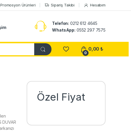
Promosyon Ürünleri
Sipariş Takibi
Hesabım
Telefon:
0212 612 4645
işim
WhatsApp:
0552 297 7575
0,00
₺
0
Özel Fiyat
len
İS DUVAR
rkanızı