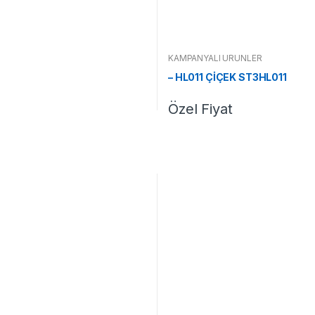
KAMPANYALI ÜRÜNLER
– HL011 ÇİÇEK ST3HL011
Özel Fiyat