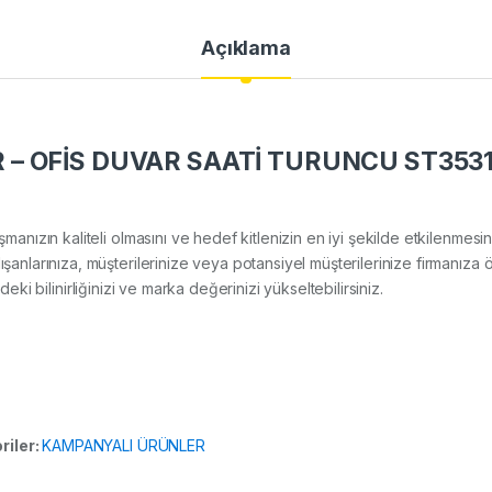
Açıklama
– OFİS DUVAR SAATİ TURUNCU ST353
lışmanızın kaliteli olmasını ve hedef kitlenizin en iyi şekilde etkilenme
arınıza, müşterilerinize veya potansiyel müşterilerinize firmanıza ö
deki bilinirliğinizi ve marka değerinizi yükseltebilirsiniz.
riler:
KAMPANYALI ÜRÜNLER