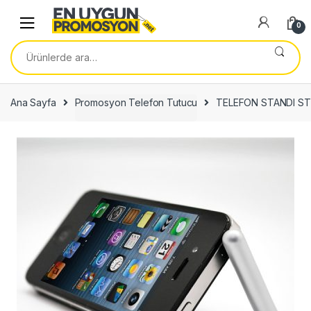
Skip
Skip
to
to
0
navigation
content
Ara:
Ana Sayfa
Promosyon Telefon Tutucu
TELEFON STANDI S