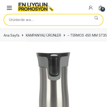
Skip
Skip
to
to
0
navigation
content
Ara:
Ana Sayfa
KAMPANYALI ÜRÜNLER
– TERMOS 450 MM ST35