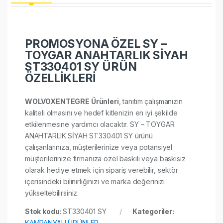
PROMOSYONA ÖZEL SY –
TOYGAR ANAHTARLIK SİYAH
ST330401 SY ÜRÜN
ÖZELLİKLERİ
WOLVOXENTEGRE Ürünleri
, tanıtım çalışmanızın
kaliteli olmasını ve hedef kitlenizin en iyi şekilde
etkilenmesine yardımcı olacaktır. SY – TOYGAR
ANAHTARLIK SİYAH ST330401 SY ürünü
çalışanlarınıza, müşterilerinize veya potansiyel
müşterilerinize firmanıza özel baskılı veya baskısız
olarak hediye etmek için sipariş verebilir, sektör
içerisindeki bilinirliğinizi ve marka değerinizi
yükseltebilirsiniz.
Stok kodu:
ST330401 SY
Kategoriler:
KAMPANYALI ÜRÜNLER