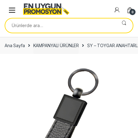
Skip
Skip
to
to
0
navigation
content
Ara:
Ana Sayfa
KAMPANYALI ÜRÜNLER
SY – TOYGAR ANAHTARLI