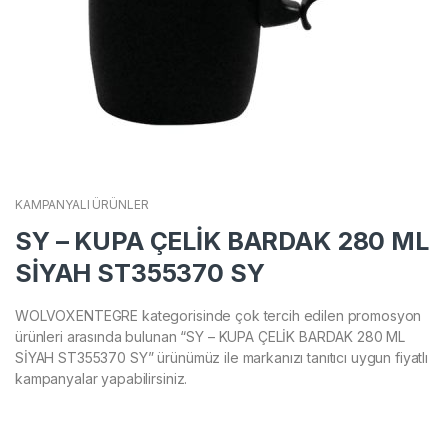
KAMPANYALI ÜRÜNLER
SY – KUPA ÇELİK BARDAK 280 ML
SİYAH ST355370 SY
WOLVOXENTEGRE kategorisinde çok tercih edilen promosyon
ürünleri arasında bulunan “SY – KUPA ÇELİK BARDAK 280 ML
SİYAH ST355370 SY” ürünümüz ile markanızı tanıtıcı uygun fiyatlı
kampanyalar yapabilirsiniz.