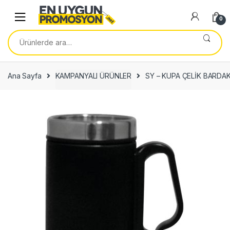
Skip
Skip
to
to
0
navigation
content
Ara:
Ana Sayfa
KAMPANYALI ÜRÜNLER
SY – KUPA ÇELİK BARDA