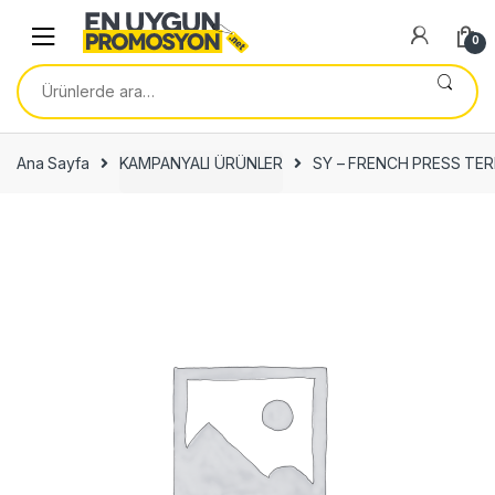
Skip
Skip
to
to
0
navigation
content
Ara:
Ana Sayfa
KAMPANYALI ÜRÜNLER
SY – FRENCH PRESS TE