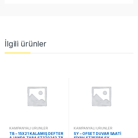
İlgili ürünler
KAMPANYALI ÜRÜNLER
KAMPANYALI ÜRÜNLER
TB – 15X21 KALAMIŞ DEFTER
SY – OFSET DUVAR SAATİ
AJANDA TABA ST370242 TB
SİYAH ST351156 SY