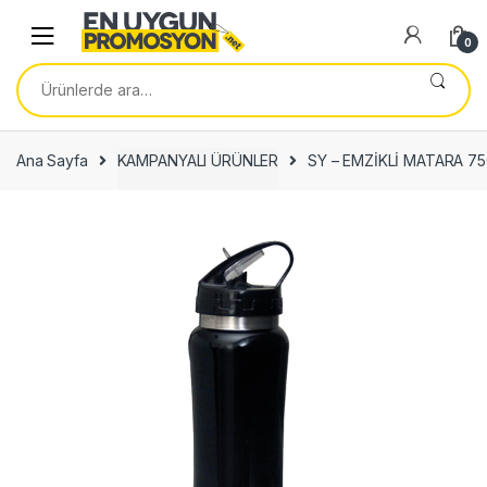
Skip
Skip
to
to
0
navigation
content
Ara:
Ana Sayfa
KAMPANYALI ÜRÜNLER
SY – EMZİKLİ MATARA 7