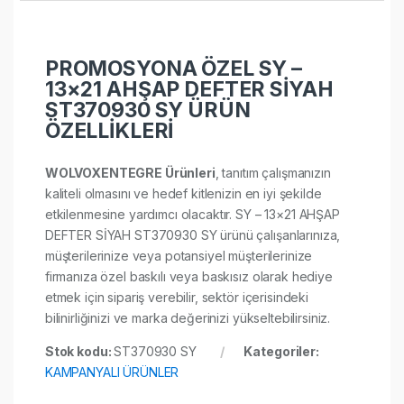
PROMOSYONA ÖZEL SY –
13×21 AHŞAP DEFTER SİYAH
ST370930 SY ÜRÜN
ÖZELLİKLERİ
WOLVOXENTEGRE Ürünleri
, tanıtım çalışmanızın
kaliteli olmasını ve hedef kitlenizin en iyi şekilde
etkilenmesine yardımcı olacaktır. SY – 13×21 AHŞAP
DEFTER SİYAH ST370930 SY ürünü çalışanlarınıza,
müşterilerinize veya potansiyel müşterilerinize
firmanıza özel baskılı veya baskısız olarak hediye
etmek için sipariş verebilir, sektör içerisindeki
bilinirliğinizi ve marka değerinizi yükseltebilirsiniz.
Stok kodu:
ST370930 SY
Kategoriler:
KAMPANYALI ÜRÜNLER