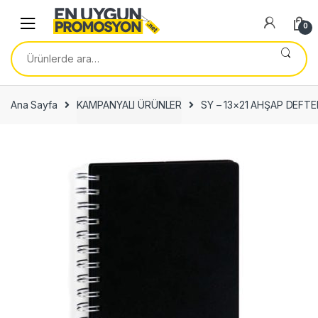
Skip
Skip
to
to
0
navigation
content
Ara:
Ana Sayfa
KAMPANYALI ÜRÜNLER
SY – 13×21 AHŞAP DEFT