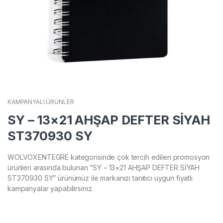
KAMPANYALI ÜRÜNLER
SY – 13×21 AHŞAP DEFTER SİYAH
ST370930 SY
WOLVOXENTEGRE kategorisinde çok tercih edilen promosyon
ürünleri arasında bulunan “SY – 13×21 AHŞAP DEFTER SİYAH
ST370930 SY” ürünümüz ile markanızı tanıtıcı uygun fiyatlı
kampanyalar yapabilirsiniz.