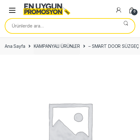
Skip
Skip
to
to
0
navigation
content
Ara:
Ana Sayfa
KAMPANYALI ÜRÜNLER
– SMART DOOR SÜZGEÇ