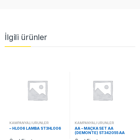
İlgili ürünler
KAMPANYALI ÜRÜNLER
KAMPANYALI ÜRÜNLER
– HL006 LAMBA ST3HL006
AA – MAÇKA SET AA
(DEMONTE) ST342055 AA