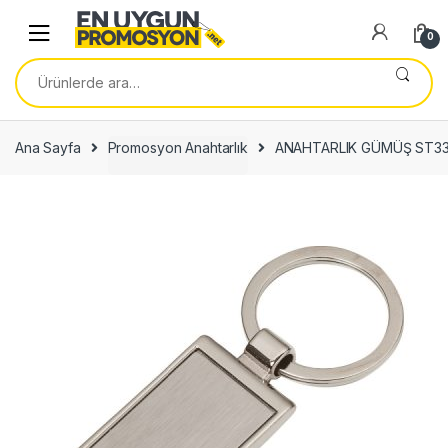
Skip
Skip
to
to
0
navigation
content
Ara:
Ana Sayfa
Promosyon Anahtarlık
ANAHTARLIK GÜMÜŞ ST3