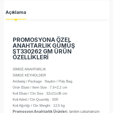
Açıklama
PROMOSYONA ÖZEL
ANAHTARLIK GÜMÜŞ
ST330262 GM ÜRÜN
ÖZELLİKLERİ
SİMGE ANAHTARLIK
SIMGE KEYHOLDER
Ambalaj / Package : Naylon / Poly Bag
Ürün Ebatı / Item Size : 7,6×2,2 cm
Koli Ebatı / Ctn Size : 32x21x36 cm
Koli Adeti / Ctn Quantity : 500
Koli Ağırlığı / Ctn Weight : 12,5 kg
Promosyon Anahtarlık Ürünleri
, tanıtım çalışmanızın