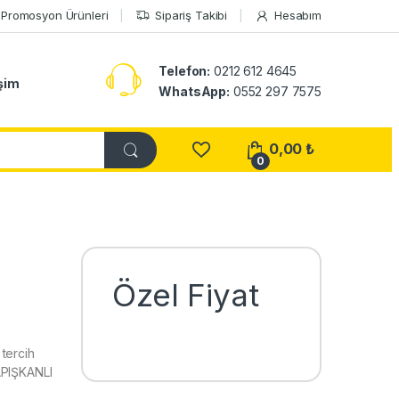
Promosyon Ürünleri
Sipariş Takibi
Hesabım
Telefon:
0212 612 4645
işim
WhatsApp:
0552 297 7575
0,00
₺
0
Özel Fiyat
tercih
APIŞKANLI
e