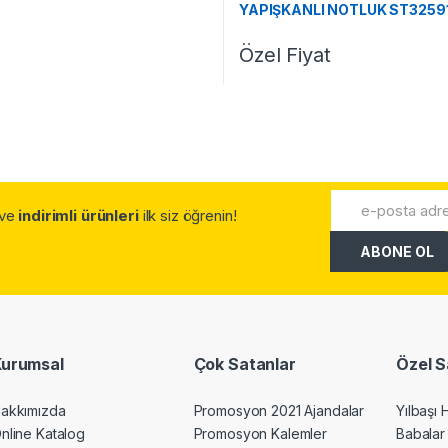
YAPIŞKANLI NOTLUK ST3259
Özel Fiyat
.ve
indirimli ürünleri
ilk siz öğrenin!
Kurumsal
Çok Satanlar
Özel S
akkımızda
Promosyon 2021 Ajandalar
Yılbaşı 
nline Katalog
Promosyon Kalemler
Babalar