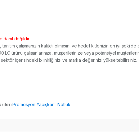
 dahil değildir.
i
, tanıtım çalışmanızın kaliteli olmasını ve hedef kitlenizin en iyi şekilde
ürünü çalışanlarınıza, müşterilerinize veya potansiyel müşterilerini
sektör içerisindeki bilinirliğinizi ve marka değerinizi yükseltebilirsiniz.
riler:
Promosyon Yapışkanlı Notluk