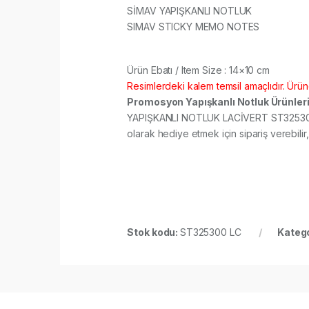
SİMAV YAPIŞKANLI NOTLUK
SIMAV STICKY MEMO NOTES
Ürün Ebatı / Item Size : 14×10 cm​​
Resimlerdeki kalem temsil amaçlıdır. Ürüne
Promosyon Yapışkanlı Notluk Ürünler
YAPIŞKANLI NOTLUK LACİVERT ST325300 LC 
olarak hediye etmek için sipariş verebilir, 
Stok kodu:
ST325300 LC
Katego