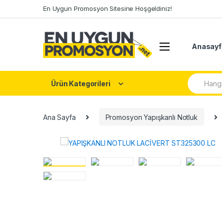
Skip
Skip
En Uygun Promosyon Sitesine Hoşgeldiniz!
to
to
navigation
content
Anasayf
Arama:
Ürün Kategorileri
Ana Sayfa
Promosyon Yapışkanlı Notluk