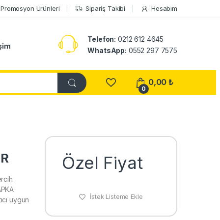
Promosyon Ürünleri
Sipariş Takibi
Hesabım
Telefon:
0212 612 4645
işim
WhatsApp:
0552 297 7575
0,00
₺
0
SR
Özel Fiyat
rcih
ŞAPKA
İstek Listeme Ekle
ıcı uygun