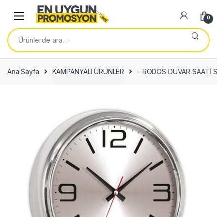
Skip
Skip
to
to
0
navigation
content
Ara:
Ana Sayfa
KAMPANYALI ÜRÜNLER
– RODOS DUVAR SAATİ 