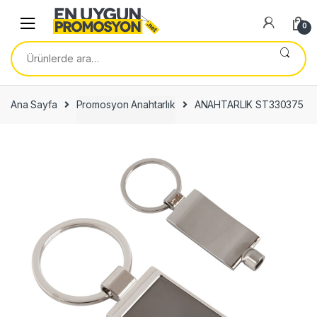
Skip
Skip
to
to
0
navigation
content
Ara:
Ana Sayfa
Promosyon Anahtarlık
ANAHTARLIK ST330375