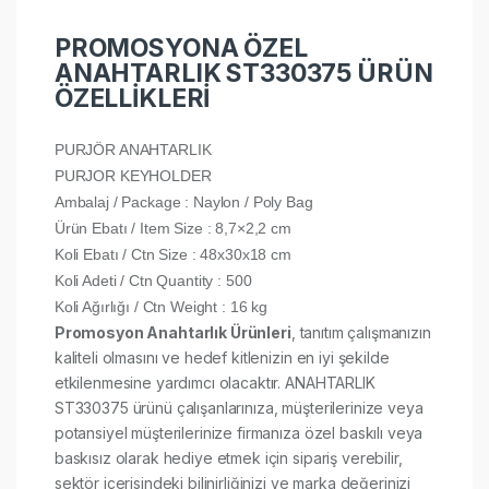
PROMOSYONA ÖZEL
ANAHTARLIK ST330375 ÜRÜN
ÖZELLİKLERİ
PURJÖR ANAHTARLIK
PURJOR KEYHOLDER
Ambalaj / Package : Naylon / Poly Bag
Ürün Ebatı / Item Size : 8,7×2,2 cm
Koli Ebatı / Ctn Size : 48x30x18 cm
Koli Adeti / Ctn Quantity : 500
Koli Ağırlığı / Ctn Weight : 16 kg
Promosyon Anahtarlık Ürünleri
, tanıtım çalışmanızın
kaliteli olmasını ve hedef kitlenizin en iyi şekilde
etkilenmesine yardımcı olacaktır. ANAHTARLIK
ST330375 ürünü çalışanlarınıza, müşterilerinize veya
potansiyel müşterilerinize firmanıza özel baskılı veya
baskısız olarak hediye etmek için sipariş verebilir,
sektör içerisindeki bilinirliğinizi ve marka değerinizi