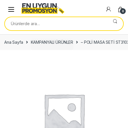
Skip
Skip
to
to
0
navigation
content
Ara:
Ana Sayfa
KAMPANYALI ÜRÜNLER
– POLİ MASA SETİ ST310