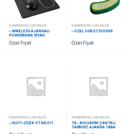
KAMPANYALI ÜRÜNLER
KAMPANYALI ÜRÜNLER
– WIRELESS AJANDALI
– ÖZEL USB ST320909
POWERBANK SİYAH
ST321310
Özel Fiyat
Özel Fiyat
KAMPANYALI ÜRÜNLER
KAMPANYALI ÜRÜNLER
– HL011 ÇİÇEK ST3HL011
TA – BOLVADİN ÇANTALI
TARİHSİZ AJANDA TABA
ST370478 TA