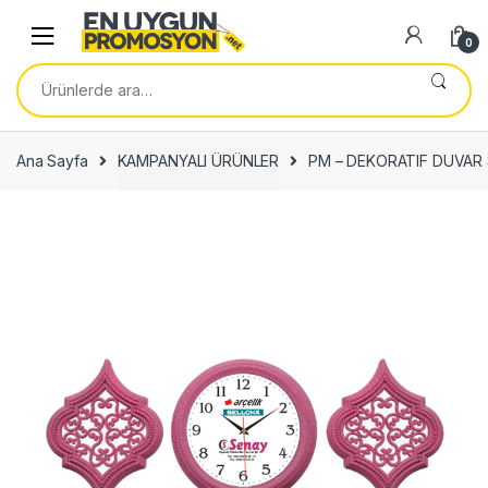
Skip
Skip
to
to
0
navigation
content
Ara:
Ana Sayfa
KAMPANYALI ÜRÜNLER
PM – DEKORATIF DUVAR