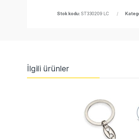
Stok kodu:
ST330209 LC
Katego
İlgili ürünler