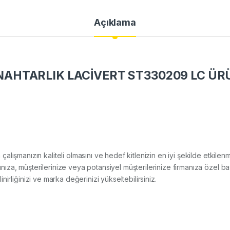
Açıklama
HTARLIK LACİVERT ST330209 LC ÜRÜ
ım çalışmanızın kaliteli olmasını ve hedef kitlenizin en iyi şekilde etki
za, müşterilerinize veya potansiyel müşterilerinize firmanıza özel ba
ilinirliğinizi ve marka değerinizi yükseltebilirsiniz.