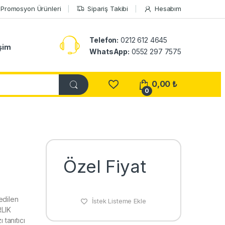
Promosyon Ürünleri
Sipariş Takibi
Hesabım
Telefon:
0212 612 4645
işim
WhatsApp:
0552 297 7575
0,00
₺
0
Özel Fiyat
edilen
İstek Listeme Ekle
RLIK
tanıtıcı