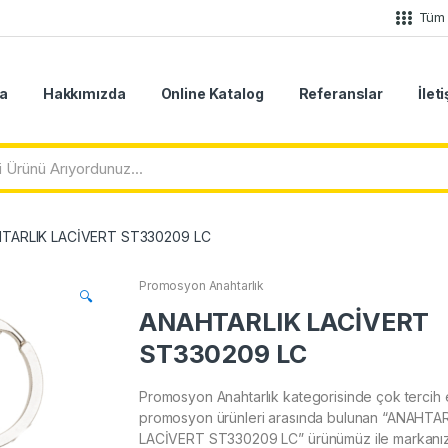
Tüm 
a
Hakkımızda
Online Katalog
Referanslar
İlet
TARLIK LACİVERT ST330209 LC
Promosyon Anahtarlık
🔍
ANAHTARLIK LACİVERT
ST330209 LC
Promosyon Anahtarlık kategorisinde çok tercih 
promosyon ürünleri arasında bulunan “ANAHTA
LACİVERT ST330209 LC” ürünümüz ile markanızı 