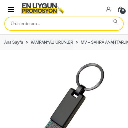
Skip
Skip
to
to
0
navigation
content
Ara:
Ana Sayfa
KAMPANYALI ÜRÜNLER
MV – SAHRA ANAHTARLI