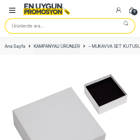
Skip
Skip
to
to
0
navigation
content
Ara:
Ana Sayfa
KAMPANYALI ÜRÜNLER
– MUKAVVA SET KUTUS