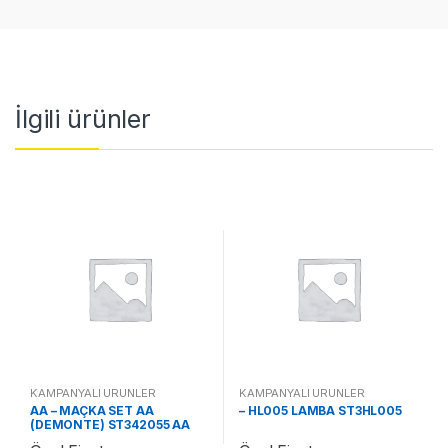
İlgili ürünler
KAMPANYALI ÜRÜNLER
KAMPANYALI ÜRÜNLER
AA – MAÇKA SET AA
– HL005 LAMBA ST3HL005
(DEMONTE) ST342055 AA