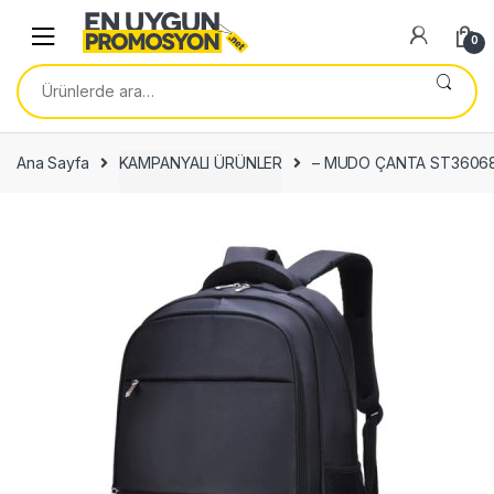
Skip
Skip
to
to
0
navigation
content
Ara:
Ana Sayfa
KAMPANYALI ÜRÜNLER
– MUDO ÇANTA ST3606