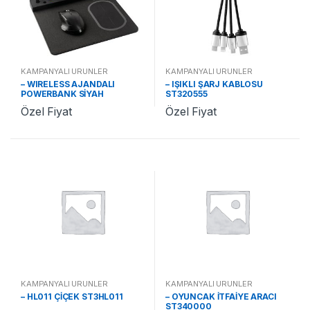
KAMPANYALI ÜRÜNLER
KAMPANYALI ÜRÜNLER
– WIRELESS AJANDALI
– IŞIKLI ŞARJ KABLOSU
POWERBANK SİYAH
ST320555
ST321310
Özel Fiyat
Özel Fiyat
KAMPANYALI ÜRÜNLER
KAMPANYALI ÜRÜNLER
– HL011 ÇİÇEK ST3HL011
– OYUNCAK İTFAİYE ARACI
ST340000