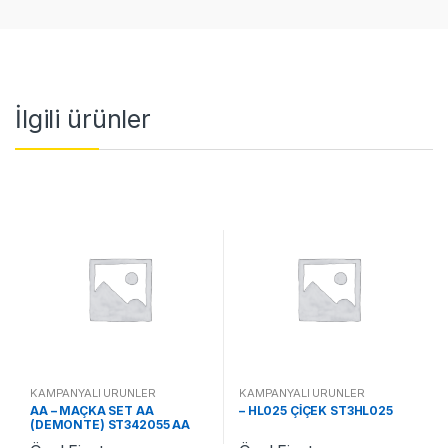
İlgili ürünler
KAMPANYALI ÜRÜNLER
KAMPANYALI ÜRÜNLER
AA – MAÇKA SET AA
– HL025 ÇİÇEK ST3HL025
(DEMONTE) ST342055 AA