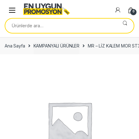
Skip
Skip
to
to
0
navigation
content
Ara:
Ana Sayfa
KAMPANYALI ÜRÜNLER
MR – LİZ KALEM MOR ST