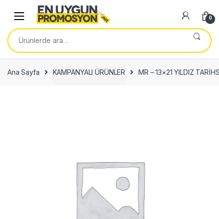
Skip
Skip
to
to
0
navigation
content
Ara:
Ana Sayfa
KAMPANYALI ÜRÜNLER
MR – 13×21 YILDIZ TAR