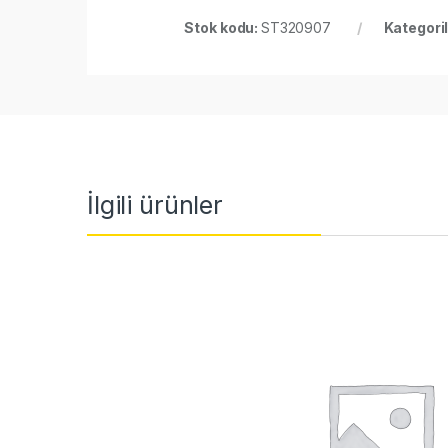
Stok kodu:
ST320907
Kategori
İlgili ürünler