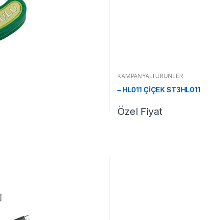
KAMPANYALI ÜRÜNLER
– HL011 ÇİÇEK ST3HL011
Özel Fiyat