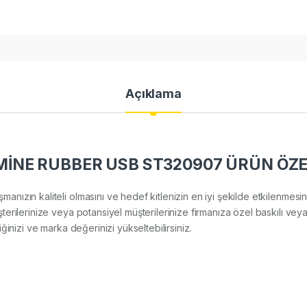
Açıklama
İNE RUBBER USB ST320907 ÜRÜN ÖZE
lışmanızın kaliteli olmasını ve hedef kitlenizin en iyi şekilde etkilenme
rilerinize veya potansiyel müşterilerinize firmanıza özel baskılı vey
rliğinizi ve marka değerinizi yükseltebilirsiniz.