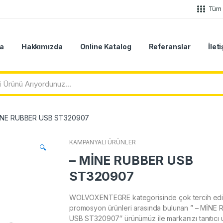
Tüm 
a
Hakkımızda
Online Katalog
Referanslar
İlet
İNE RUBBER USB ST320907
KAMPANYALI ÜRÜNLER
🔍
– MİNE RUBBER USB
ST320907
WOLVOXENTEGRE kategorisinde çok tercih edi
promosyon ürünleri arasında bulunan ” – MİNE
USB ST320907″ ürünümüz ile markanızı tanıtıcı