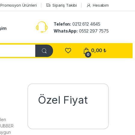
Promosyon Ürünleri
Sipariş Takibi
Hesabım
Telefon:
0212 612 4645
işim
WhatsApp:
0552 297 7575
0,00
₺
0
Özel Fiyat
len
 RUBBER
 uygun