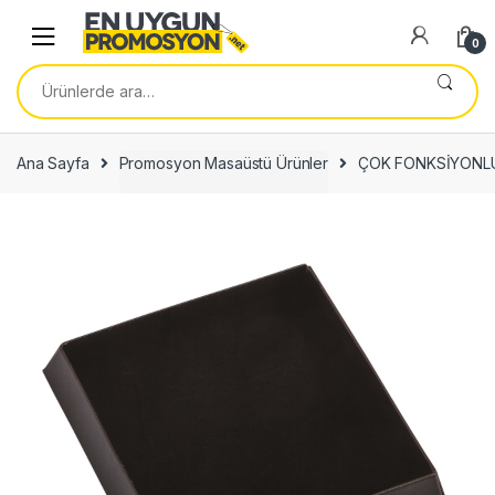
Skip
Skip
to
to
0
navigation
content
Ara:
Ana Sayfa
Promosyon Masaüstü Ürünler
ÇOK FONKSİYONLU