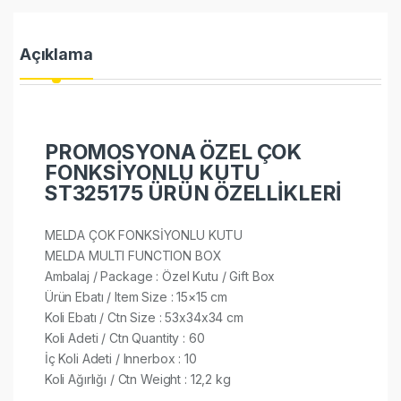
Açıklama
PROMOSYONA ÖZEL ÇOK
FONKSİYONLU KUTU
ST325175 ÜRÜN ÖZELLİKLERİ
MELDA ÇOK FONKSİYONLU KUTU
MELDA MULTI FUNCTION BOX
Ambalaj / Package : Özel Kutu / Gift Box
Ürün Ebatı / Item Size : 15×15 cm
Koli Ebatı / Ctn Size : 53x34x34 cm
Koli Adeti / Ctn Quantity : 60
İç Koli Adeti / Innerbox : 10
Koli Ağırlığı / Ctn Weight : 12,2 kg