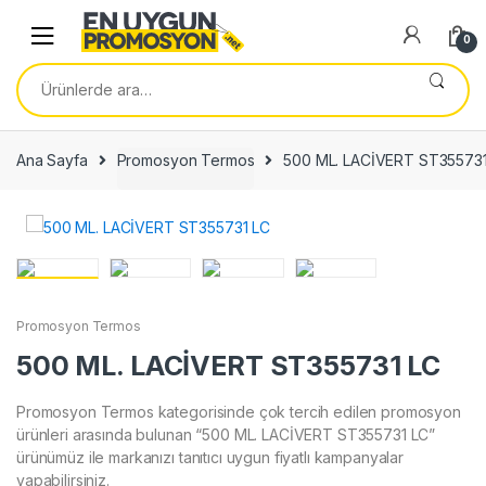
Skip
Skip
to
to
0
navigation
content
Ara:
Ana Sayfa
Promosyon Termos
500 ML. LACİVERT ST355731
Promosyon Termos
500 ML. LACİVERT ST355731 LC
Promosyon Termos kategorisinde çok tercih edilen promosyon
ürünleri arasında bulunan “500 ML. LACİVERT ST355731 LC”
ürünümüz ile markanızı tanıtıcı uygun fiyatlı kampanyalar
yapabilirsiniz.