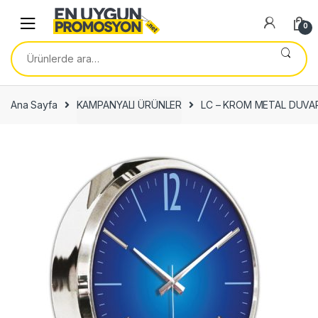
Skip
Skip
to
to
0
navigation
content
Ara:
Ana Sayfa
KAMPANYALI ÜRÜNLER
LC – KROM METAL DUVAR