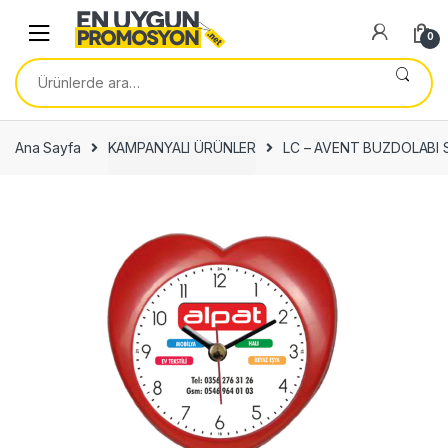
Skip
Skip
to
to
0
navigation
content
Ara:
Ana Sayfa
KAMPANYALI ÜRÜNLER
LC – AVENT BUZDOLABI 