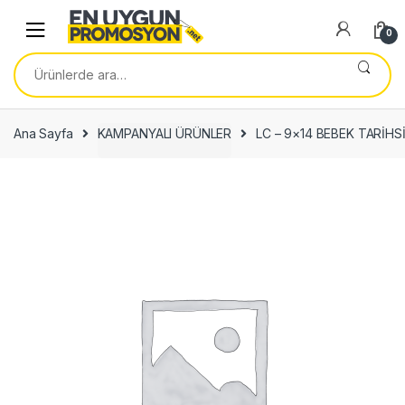
Skip
Skip
to
to
0
navigation
content
Ara:
Ana Sayfa
KAMPANYALI ÜRÜNLER
LC – 9×14 BEBEK TARİH