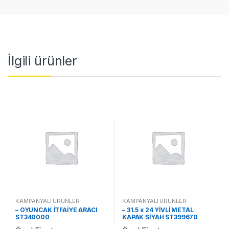
İlgili ürünler
KAMPANYALI ÜRÜNLER
KAMPANYALI ÜRÜNLER
– OYUNCAK İTFAİYE ARACI
– 31.5 x 24 YİVLİ METAL
ST340000
KAPAK SİYAH ST399670