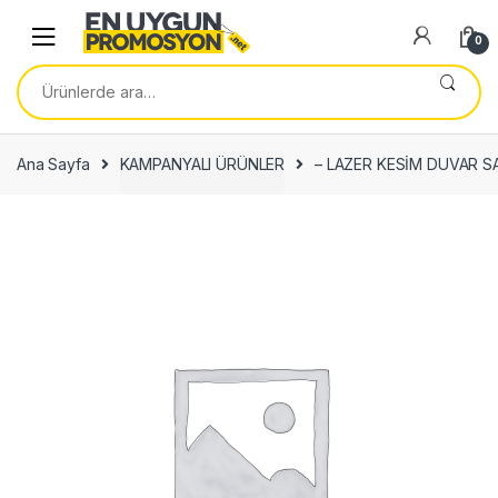
Skip
Skip
to
to
0
navigation
content
Ara:
Ana Sayfa
KAMPANYALI ÜRÜNLER
– LAZER KESİM DUVAR S