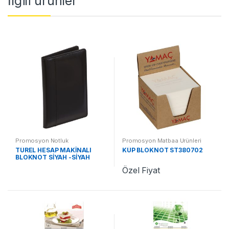
İlgili ürünler
Promosyon Notluk
Promosyon Matbaa Ürünleri
TÜREL HESAP MAKİNALI
KÜP BLOKNOT ST380702
BLOKNOT SİYAH -SİYAH
KALEM ST370215 SS
Özel Fiyat