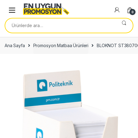
Skip
Skip
to
to
0
navigation
content
Ara:
Ana Sayfa
Promosyon Matbaa Ürünleri
BLOKNOT ST38070