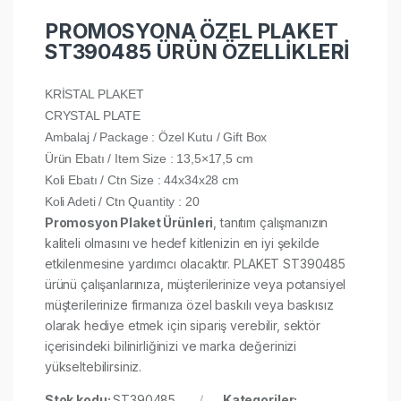
PROMOSYONA ÖZEL PLAKET
ST390485 ÜRÜN ÖZELLİKLERİ
KRİSTAL PLAKET
CRYSTAL PLATE
Ambalaj / Package : Özel Kutu / Gift Box
Ürün Ebatı / Item Size : 13,5×17,5 cm
Koli Ebatı / Ctn Size : 44x34x28 cm
Koli Adeti / Ctn Quantity : 20
Promosyon Plaket Ürünleri
, tanıtım çalışmanızın
kaliteli olmasını ve hedef kitlenizin en iyi şekilde
etkilenmesine yardımcı olacaktır. PLAKET ST390485
ürünü çalışanlarınıza, müşterilerinize veya potansiyel
müşterilerinize firmanıza özel baskılı veya baskısız
olarak hediye etmek için sipariş verebilir, sektör
içerisindeki bilinirliğinizi ve marka değerinizi
yükseltebilirsiniz.
Stok kodu:
ST390485
Kategoriler: