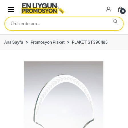
Skip
Skip
to
to
0
navigation
content
Ara:
Ana Sayfa
Promosyon Plaket
PLAKET ST390485