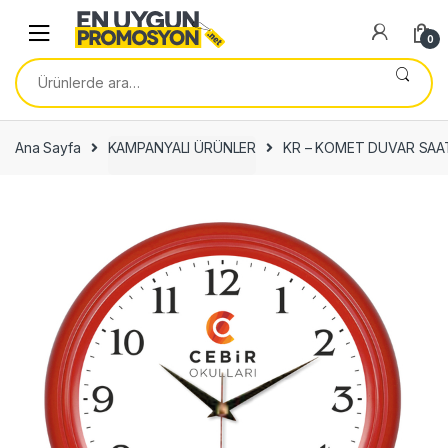
Skip
Skip
to
to
0
navigation
content
Ara:
Ana Sayfa
KAMPANYALI ÜRÜNLER
KR – KOMET DUVAR SAAT