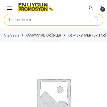
Skip
Skip
to
to
0
navigation
content
Ara:
Ana Sayfa
KAMPANYALI ÜRÜNLER
KR – 13×21 MERTER TARİ