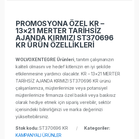
PROMOSYONA ÖZEL KR –
13×21 MERTER TARİHSİZ
AJANDA KIRMIZI ST370696
KR ÜRÜN ÖZELLİKLERİ
WOLVOXENTEGRE Ürünleri
, tanıtım çalışmanızın
kaliteli olmasını ve hedef kitlenizin en iyi şekilde
etkilenmesine yardımcı olacaktır. KR – 13×21 MERTER
TARİHSİZ AJANDA KIRMIZI ST370696 KR ürünü
çalışanlarınıza, müşterilerinize veya potansiyel
müşterilerinize firmanıza özel baskılı veya baskısız
olarak hediye etmek için sipariş verebilir, sektör
içerisindeki bilinirliğinizi ve marka değerinizi
yükseltebilirsiniz.
Stok kodu:
ST370696 KR
Kategoriler:
KAMPANYALI ÜRÜNLER