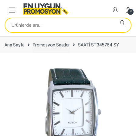
Skip
Skip
to
to
0
navigation
content
Ara:
Ana Sayfa
Promosyon Saatler
SAATİ ST345764 SY