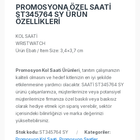
PROMOSYONA ÖZEL SAATİ
ST345764 SY ÜRÜN
ÖZELLİKLERİ
KOL SAATİ
WRISTWATCH
Ürün Ebatı / Item Size: 3,4×3,7 cm​
Promosyon Kol Saati Ürünleri
, tanıtım çalışmanızın
kaliteli olmasını ve hedef kitlenizin en iyi şekilde
etkilenmesine yardımcı olacaktır. SAATİ ST345764 SY
ürünü çalışanlarınıza, müşterilerinize veya potansiyel
müşterilerinize firmanıza özel baskılı veya baskısız
olarak hediye etmek için sipariş verebilir, sektör
içerisindeki bilinirliğinizi ve marka değerinizi
yükseltebilirsiniz.
Stok kodu:
ST345764 SY
Kategoriler:
Promosyon Kol Saati
,
Promosyon Saatler