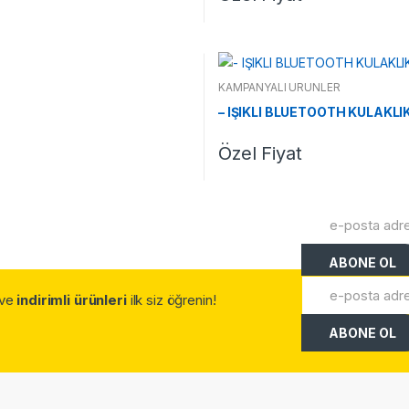
KAMPANYALI ÜRÜNLER
– IŞIKLI BLUETOOTH KULAKL
Özel Fiyat
.ve
indirimli ürünleri
ilk siz öğrenin!