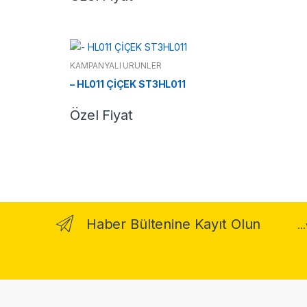
KAMPANYALI ÜRÜNLER
– HL011 ÇİÇEK ST3HL011
Özel Fiyat
Haber Bültenine Kayıt Olun
..