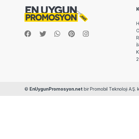
H
O
R
İ
2
©
EnUygunPromosyon.net
bir Promobil Teknoloji A.Ş. k