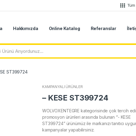
Tüm 
a
Hakkımızda
Online Katalog
Referanslar
İlet
ESE ST399724
KAMPANYALI ÜRÜNLER
– KESE ST399724
WOLVOXENTEGRE kategorisinde çok tercih edi
promosyon ürünleri arasında bulunan “- KESE
ST399724” ürünümüz ile markanızı tanıtıcı uygun 
kampanyalar yapabilirsiniz.