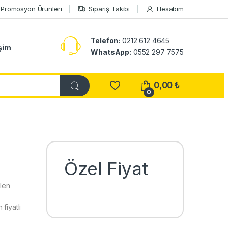
Promosyon Ürünleri
Sipariş Takibi
Hesabım
Telefon:
0212 612 4645
işim
WhatsApp:
0552 297 7575
0,00
₺
0
Özel Fiyat
len
fiyatlı