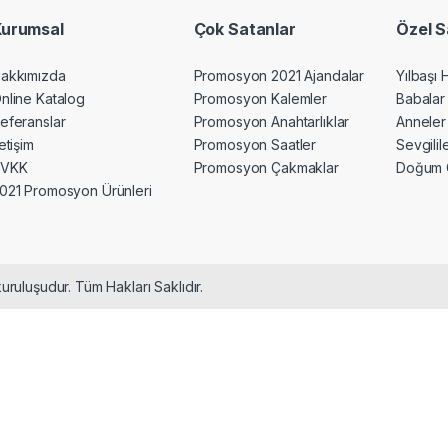
Kurumsal
Çok Satanlar
Özel S
akkımızda
Promosyon 2021 Ajandalar
Yılbaşı 
nline Katalog
Promosyon Kalemler
Babalar
eferanslar
Promosyon Anahtarlıklar
Anneler
letişim
Promosyon Saatler
Sevgili
KVKK
Promosyon Çakmaklar
Doğum 
021 Promosyon Ürünleri
uruluşudur. Tüm Hakları Saklıdır.