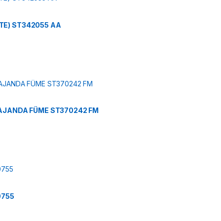
TE) ST342055 AA
 AJANDA FÜME ST370242 FM
0755