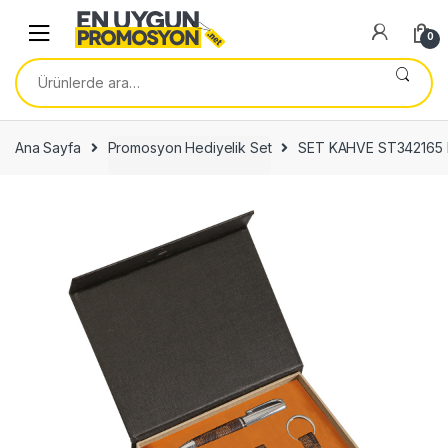
Skip
Skip
to
to
0
navigation
content
Ara:
Ana Sayfa
Promosyon Hediyelik Set
SET KAHVE ST342165