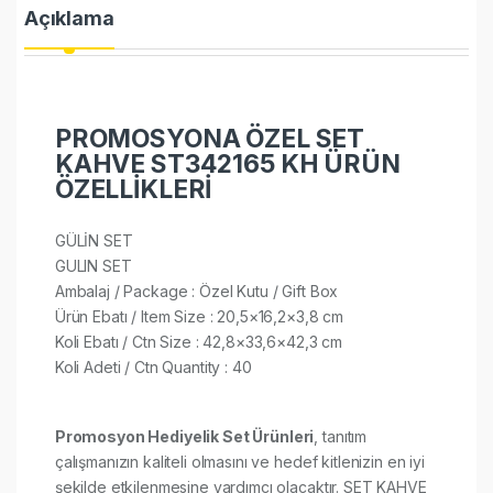
Açıklama
PROMOSYONA ÖZEL SET
KAHVE ST342165 KH ÜRÜN
ÖZELLİKLERİ
GÜLİN SET
GULIN SET
Ambalaj / Package : Özel Kutu / Gift Box
Ürün Ebatı / Item Size : 20,5×16,2×3,8 cm
Koli Ebatı / Ctn Size : 42,8×33,6×42,3 cm
Koli Adeti / Ctn Quantity : 40
Promosyon Hediyelik Set Ürünleri
, tanıtım
çalışmanızın kaliteli olmasını ve hedef kitlenizin en iyi
şekilde etkilenmesine yardımcı olacaktır. SET KAHVE