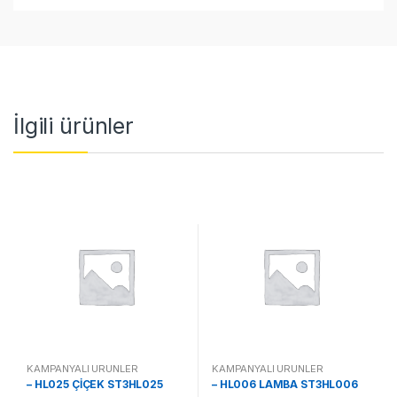
İlgili ürünler
KAMPANYALI ÜRÜNLER
KAMPANYALI ÜRÜNLER
– HL025 ÇİÇEK ST3HL025
– HL006 LAMBA ST3HL006