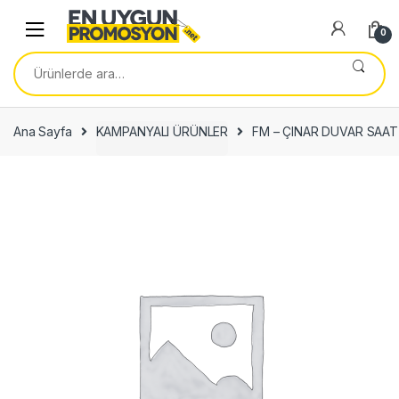
Skip
Skip
to
to
0
navigation
content
Ara:
Ana Sayfa
KAMPANYALI ÜRÜNLER
FM – ÇINAR DUVAR SAAT